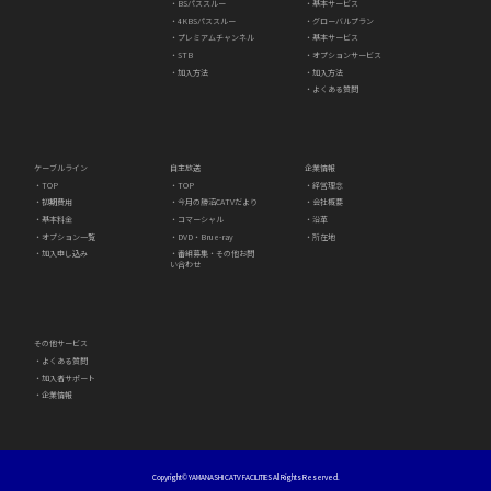
・BSパススルー
・基本サービス
・4KBSパススルー
・グローバルプラン
・プレミアムチャンネル
・基本サービス
・STB
・オプションサービス
・加入方法
・加入方法
・よくある質問
ケーブルライン
自主放送
企業情報
・TOP
・TOP
・経営理念
・初期費用
・今月の勝沼CATVだより
・会社概要
・基本料金
・コマーシャル
・沿革
・オプション一覧
・DVD・Brue-ray
・所在地
・加入申し込み
・番組募集・その他お問
い合わせ
その他サービス
・よくある質問
・加入者サポート
・企業情報
Copyright©
YAMANASHI CATV FACILITIES
All Rights Reserved.