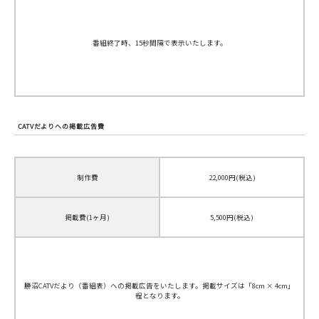
番組終了時、15秒間隔で表示いたします。
CATVだよりへの掲載広告費
制作費
22,000円(税込)
掲載費(1ヶ月)
5,500円(税込)
勝沼CATVだより（番組表）への掲載広告をいたします。掲載サイズは「8cm × 4cm」
程となります。