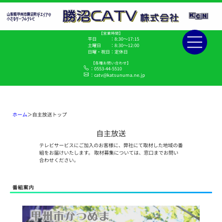
【営業時間】
平日 ：8:30～17:15
土曜日 ：8:30～12:00
日曜・祝日：定休日
【各種お問い合わせ】
：0553-44-5510
：catv@katsunuma.ne.jp
ホーム
＞自主放送トップ
自主放送
テレビサービスにご加入のお客様に、弊社にて取材した地域の番
組をお届けいたします。 取材募集については、窓口までお問い
合わせください。
番組案内