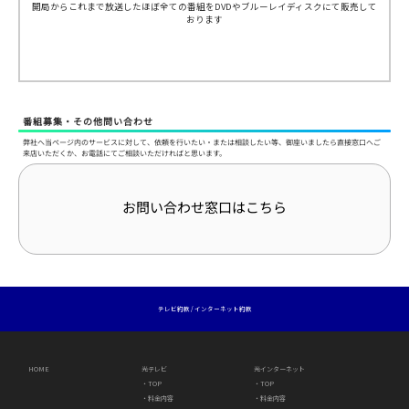
開局からこれまで放送したほぼ全ての番組をDVDやブルーレイディスクにて販売して
おります
番組募集・その他問い合わせ
弊社へ当ページ内のサービスに対して、依頼を行いたい・または相談したい等、御座いましたら直接窓口へご
来店いただくか、お電話にてご相談いただければと思います。
お問い合わせ窓口はこちら
テレビ約款
/
インターネット約款
HOME
光テレビ
光インターネット
・TOP
・TOP
・料金内容
・料金内容