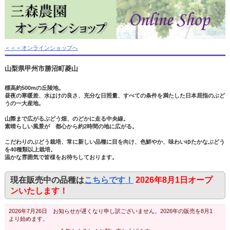
＜＜＜オンラインショップへ
山梨県甲州市勝沼町菱山
標高約500mの丘陵地。
昼夜の寒暖差、水はけの良さ、充分な日照量、すべての条件を満たした日本屈指のぶど
うの一大産地。
山際まで広がるぶどう畑、のどかに走る中央線。
素晴らしい風景が 都心から約2時間の地に広がる。
こだわりのぶどう栽培、常に新しい品種に目を向け、色鮮やか、味わいゆたかなぶどう
を40種類以上栽培。
温かな雰囲気で皆様をお待ちしております。
現在販売中の品種は
こちらです！
2026年8月1日オープ
ンいたします！
2026年7月26日 お知らせが遅くなり申し訳ございません。2026年の販売を8月1
より始めます。