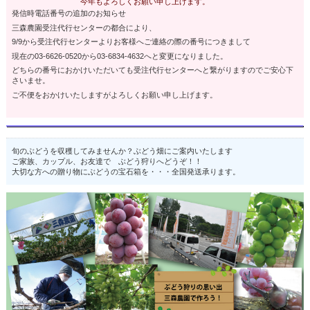
今年もよろしくお願い申し上げます。
発信時電話番号の追加のお知らせ
三森農園受注代行センターの都合により、
9/9
から受注代行センターよりお客様へご連絡の際の番号につきまして
現在の
03-6626-0520
から03-6834-4632
へと変更になりました。
どちらの番号におかけいただいても受注代行センターへと繋がりますのでご安心下
さいませ。
ご不便をおかけいたしますがよろしくお願い申し上げます。
旬のぶどうを収穫してみませんか？ぶどう畑にご案内いたします
ご家族、カップル、お友達で ぶどう狩りへどうぞ！！
大切な方への贈り物にぶどうの宝石箱を・・・全国発送承ります。