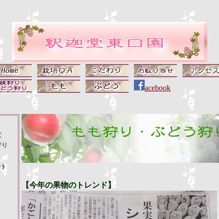
acebook
で
狩り
ｰﾄ
【今年の果物のトレンド】