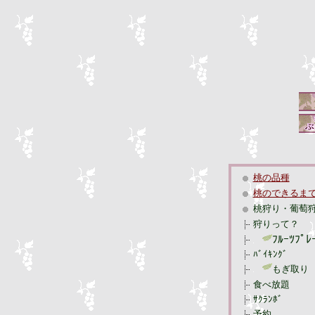
桃の品種
桃のできるま
桃狩り・葡萄
狩りって？
ﾌﾙｰﾂﾌﾟﾚ
ﾊﾞｲｷﾝｸﾞ
もぎ取り
食べ放題
ｻｸﾗﾝﾎﾞ
予約