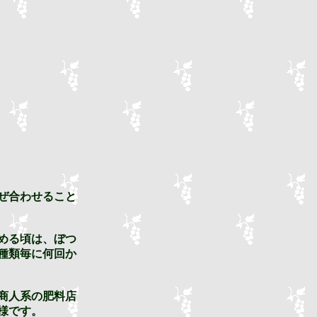
ぜ合わせること
める頃は、ぼつ
種類毎に何回か
商人系の肥料店
様です。