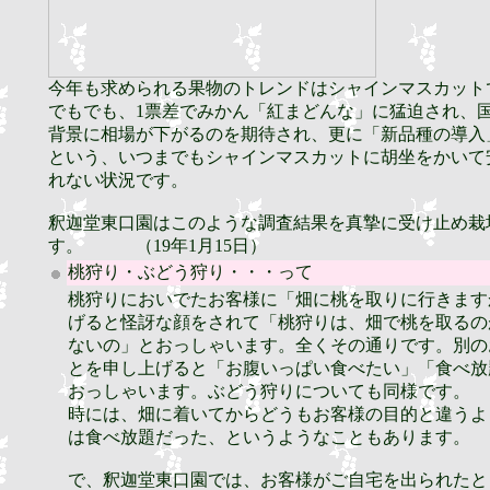
今年も求められる果物のトレンドはシャインマスカット
でもでも、1票差でみかん「紅まどんな」に猛迫され、
背景に相場が下がるのを期待され、更に「新品種の導入
という、いつまでもシャインマスカットに胡坐をかいて
れない状況です。
釈迦堂東口園はこのような調査結果を真摯に受け止め栽
す。 （19年1月15日）
桃狩り・ぶどう狩り・・・って
桃狩りにおいでたお客様に「畑に桃を取りに行きます
げると怪訝な顔をされて「桃狩りは、畑で桃を取るの
ないの」とおっしゃいます。全くその通りです。別の
とを申し上げると「お腹いっぱい食べたい」「食べ放
おっしゃいます。ぶどう狩りについても同様です。
時には、畑に着いてからどうもお客様の目的と違うよ
は食べ放題だった、というようなこともあります。
で、釈迦堂東口園では、お客様がご自宅を出られたと