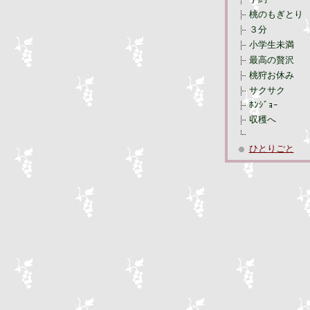
桃のもぎとり
３分
小学生未満
最高の贅沢
桃狩お休み
サクサク
ﾎﾝｼﾞｮｰ
収穫へ
ひとりごと